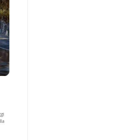
ggi
lla