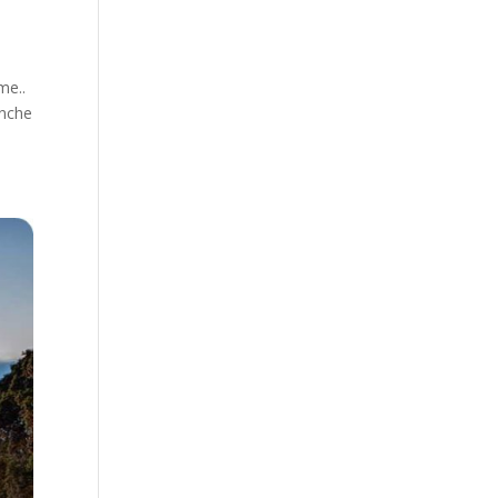
me..
anche