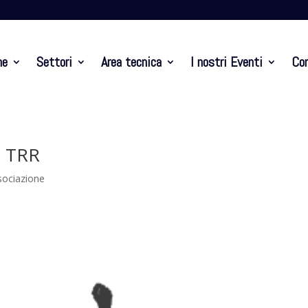
ne
Settori
Area tecnica
I nostri Eventi
Con
 TRR
sociazione