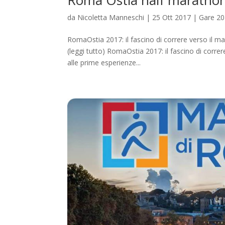
Roma Ostia half maratho
da
Nicoletta Manneschi
|
25 Ott 2017
|
Gare 2
RomaOstia 2017: il fascino di correre verso il m
(leggi tutto) RomaOstia 2017: il fascino di corr
alle prime esperienze...