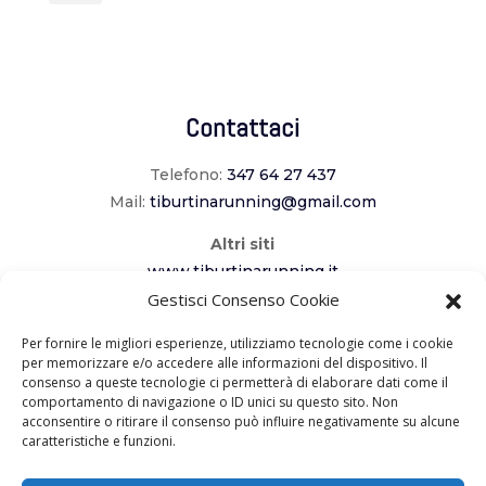
Contattaci
Telefono:
347 64 27 437
Mail:
tiburtinarunning@gmail.com
Altri siti
www.tiburtinarunning.it
www.corriladuecomuni.it
Gestisci Consenso Cookie
www.corriamoalcavaliere.it
Per fornire le migliori esperienze, utilizziamo tecnologie come i cookie
per memorizzare e/o accedere alle informazioni del dispositivo. Il
consenso a queste tecnologie ci permetterà di elaborare dati come il
Seguici
comportamento di navigazione o ID unici su questo sito. Non
acconsentire o ritirare il consenso può influire negativamente su alcune
caratteristiche e funzioni.