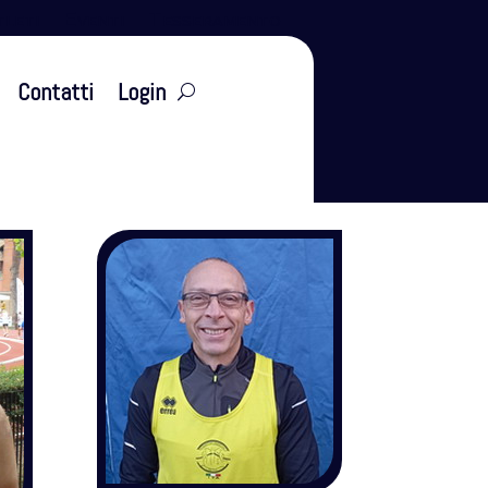
leti
Eventi
Tesseramento
Contatti
Login