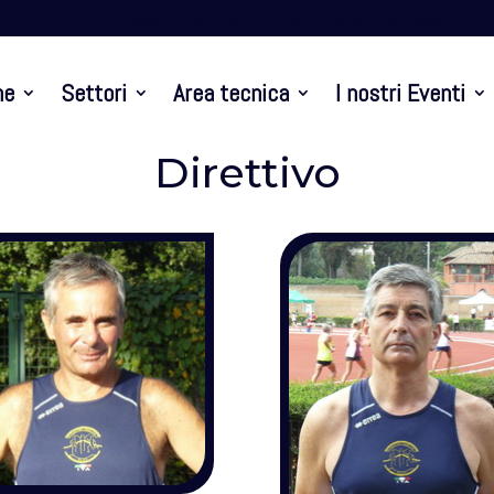
Presentazione
Criterium Ciclismo
At
ne
Settori
Area tecnica
I nostri Eventi
Direttivo