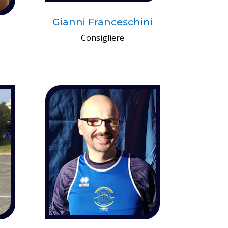
Gianni Franceschini
o
Consigliere