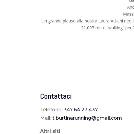
Ga
And
Massi
Un grande plauso alla nostra Laura Attiani neo is
21,097 metri “walking” per
Contattaci
Telefono:
347 64 27 437
Mail:
tiburtinarunning@gmail.com
Altri siti