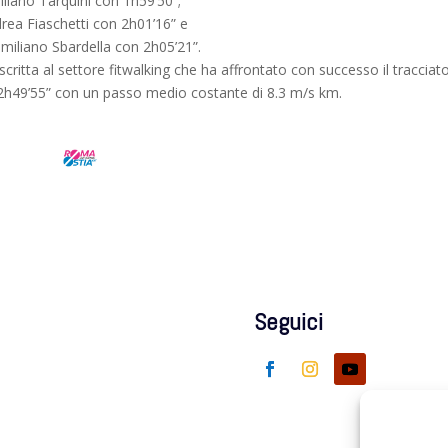
lliano Tarquini con 1h59’50”;
rea Fiaschetti con 2h01’16” e
miliano Sbardella con 2h05’21”.
critta al settore fitwalking che ha affrontato con successo il tracciat
 2h49’55” con un passo medio costante di 8.3 m/s km.
Seguici