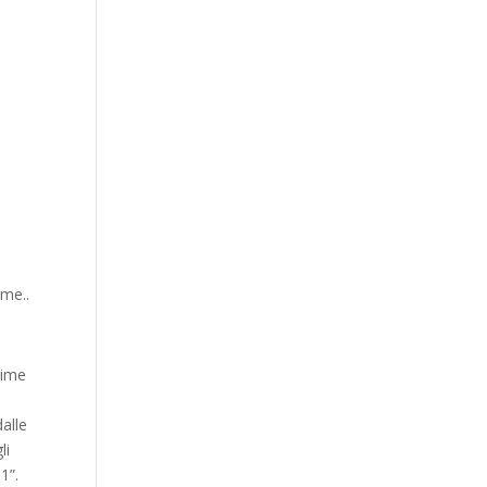
ime..
rime
dalle
li
1”.