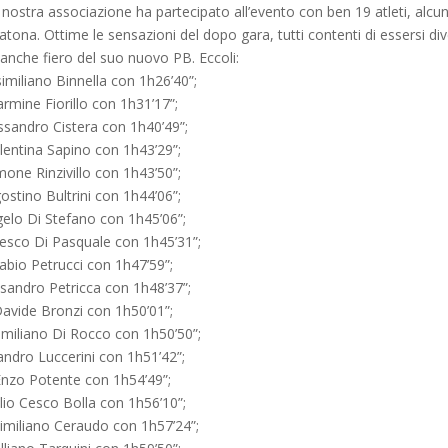
nostra associazione ha partecipato all’evento con ben 19 atleti, alcun
tona. Ottime le sensazioni del dopo gara, tutti contenti di essersi dive
anche fiero del suo nuovo PB. Eccoli:
imiliano Binnella con 1h26’40”;
rmine Fiorillo con 1h31’17”;
ssandro Cistera con 1h40’49”;
lentina Sapino con 1h43’29”;
mone Rinzivillo con 1h43’50”;
ostino Bultrini con 1h44’06”;
elo Di Stefano con 1h45’06”;
esco Di Pasquale con 1h45’31”;
abio Petrucci con 1h47’59”;
sandro Petricca con 1h48’37”;
avide Bronzi con 1h50’01”;
miliano Di Rocco con 1h50’50”;
ndro Luccerini con 1h51’42”;
Enzo Potente con 1h54’49”;
lio Cesco Bolla con 1h56’10”;
miliano Ceraudo con 1h57’24”;