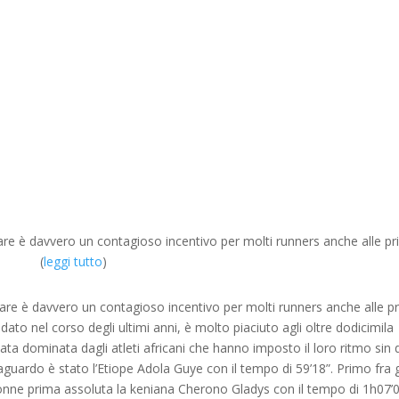
are è davvero un contagioso incentivo per molti runners anche alle pr
(
leggi tutto
)
mare è davvero un contagioso incentivo per molti runners anche alle p
dato nel corso degli ultimi anni, è molto piaciuto agli oltre dodicimila
ata dominata dagli atleti africani che hanno imposto il loro ritmo sin 
traguardo è stato l’Etiope Adola Guye con il tempo di 59’18”. Primo fra g
 donne prima assoluta la keniana Cherono Gladys con il tempo di 1h07’0