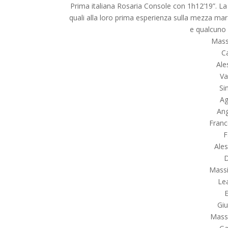
Prima italiana Rosaria Console con 1h12’19”. La 
quali alla loro prima esperienza sulla mezza mara
e qualcuno 
Mass
Ca
Ale
Va
Si
Ag
Ang
Franc
F
Ales
D
Massi
Lea
Giu
Massi