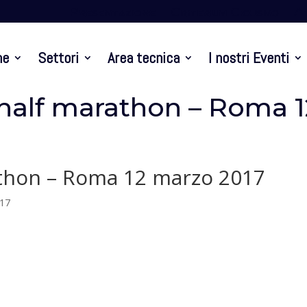
Presentazione
Criterium Ciclismo
At
ne
Settori
Area tecnica
I nostri Eventi
half marathon – Roma 1
thon – Roma 12 marzo 2017
017