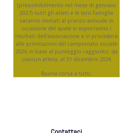
(presumibilmente nel mese di gennaio
2027) tutti gli atleti e le loro famiglie
saranno invitati al pranzo annuale in
occasione del quale si esporranno i
risultati dell’associazione e si procederà
alle premiazioni del campionato sociale
2026 in base al punteggio raggiunto, da
ciascun atleta, al 31 dicembre 2026
Buona corsa a tutti.
Contattaci