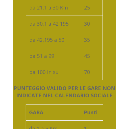
da 21,1 a 30 Km
25
da 30,1 a 42,195
30
da 42,195 a 50
35
da 51 a 99
45
da 100 in su
70
PUNTEGGIO VALIDO PER LE GARE NON
INDICATE NEL CALENDARIO SOCIALE
GARA
Punti
da 1 a 5 Km
1