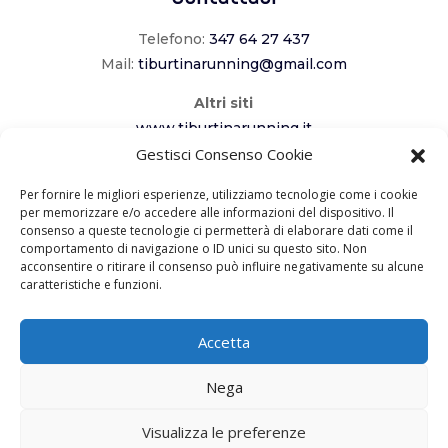
Telefono:
347 64 27 437
Mail:
tiburtinarunning@gmail.com
Altri siti
www.tiburtinarunning.it
www.corriladuecomuni.it
Gestisci Consenso Cookie
www.corriamoalcavaliere.it
Per fornire le migliori esperienze, utilizziamo tecnologie come i cookie
per memorizzare e/o accedere alle informazioni del dispositivo. Il
consenso a queste tecnologie ci permetterà di elaborare dati come il
Seguici
comportamento di navigazione o ID unici su questo sito. Non
acconsentire o ritirare il consenso può influire negativamente su alcune
caratteristiche e funzioni.
Accetta
Copyright 2023 – ASD Tiburtina Running
Nega
Roma –
Privacy Policy
– Realizzato da
Visualizza le preferenze
Creabit