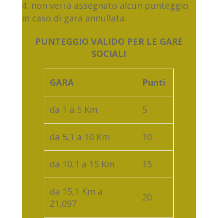
non verrà assegnato alcun punteggio
in caso di gara annullata.
PUNTEGGIO VALIDO PER LE GARE
SOCIALI
GARA
Punti
da 1 a 5 Km
5
da 5,1 a 10 Km
10
da 10,1 a 15 Km
15
da 15,1 Km a
20
21,097