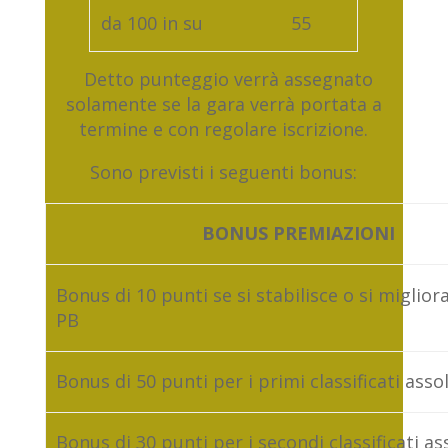
da 100 in su
55
Detto punteggio verrà assegnato
solamente se la gara verrà portata a
termine e con regolare iscrizione.
Sono previsti i seguenti bonus:
BONUS PREMIAZIONI
Bonus di 10 punti se si stabilisce o si migliora
PB
Bonus di 50 punti per i primi classificati asso
Bonus di 30 punti per i secondi classificati as