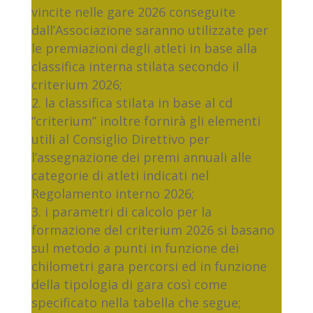
vincite nelle gare 2026 conseguite
dall’Associazione saranno utilizzate per
le premiazioni degli atleti in base alla
classifica interna stilata secondo il
criterium 2026;
la classifica stilata in base al cd
“criterium” inoltre fornirà gli elementi
utili al Consiglio Direttivo per
l’assegnazione dei premi annuali alle
categorie di atleti indicati nel
Regolamento interno 2026;
i parametri di calcolo per la
formazione del criterium 2026 si basano
sul metodo a punti in funzione dei
chilometri gara percorsi ed in funzione
della tipologia di gara così come
specificato nella tabella che segue;