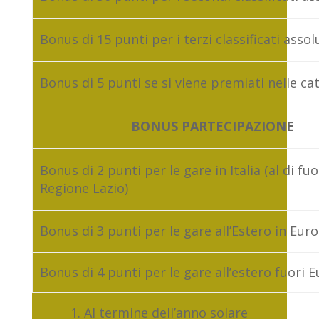
Bonus di 15 punti per i terzi classificati assol
Bonus di 5 punti se si viene premiati nelle ca
BONUS PARTECIPAZIONE
Bonus di 2 punti per le gare in Italia (al di fuo
Regione Lazio)
Bonus di 3 punti per le gare all’Estero in Eur
Bonus di 4 punti per le gare all’estero fuori 
Al termine dell’anno solare