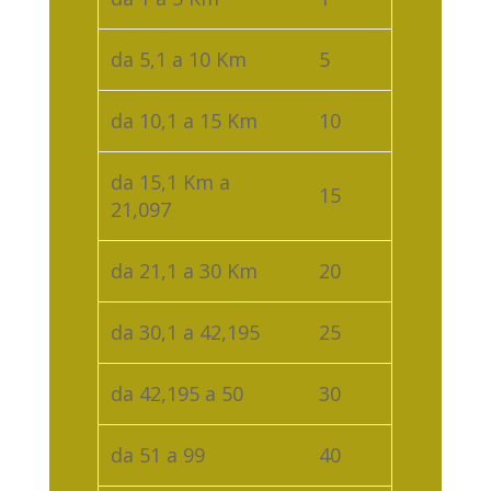
da 5,1 a 10 Km
5
da 10,1 a 15 Km
10
da 15,1 Km a
15
21,097
da 21,1 a 30 Km
20
da 30,1 a 42,195
25
da 42,195 a 50
30
da 51 a 99
40