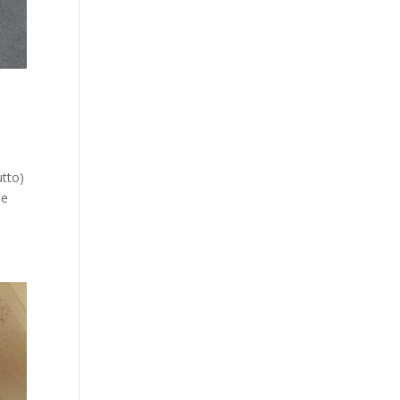
utto)
le