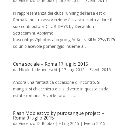
da
Vincenzo Di Rubbo
|
26 Set 2015
|
Eventi 2015
in rappresentanza dei clubs running dell’area est di
Roma la nostra associazione è stata invitata a dare il
suo contributo al CLUB DAYS by Decathlon
Settecamini. Abbiamo
trascohttps://photos.app.goo.gl/mKdLraKiUm27yvTU7r
so un piacevole pomeriggio insieme a...
Cena sociale – Roma 17 luglio 2015
da
Nicoletta Manneschi
|
17 Lug 2015
|
Eventi 2015
Ancora una fantastica occasione di incontro. Si
mangia, si chiacchiera e ci si diverte in questa calda
estate romana. A voi le foto………..
Flash Mob estivo by purosangue project –
Roma 9 luglio 2015
da
Vincenzo Di Rubbo
|
9 Lug 2015
|
Eventi 2015