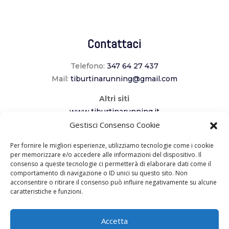
Contattaci
Telefono:
347 64 27 437
Mail:
tiburtinarunning@gmail.com
Altri siti
www.tiburtinarunning.it
www.corriladuecomuni.it
Gestisci Consenso Cookie
www.corriamoalcavaliere.it
Per fornire le migliori esperienze, utilizziamo tecnologie come i cookie
per memorizzare e/o accedere alle informazioni del dispositivo. Il
consenso a queste tecnologie ci permetterà di elaborare dati come il
Seguici
comportamento di navigazione o ID unici su questo sito. Non
acconsentire o ritirare il consenso può influire negativamente su alcune
caratteristiche e funzioni.
Accetta