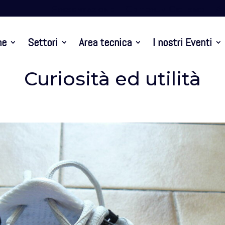
Presentazione
Criterium Ciclismo
At
ne
Settori
Area tecnica
I nostri Eventi
Curiosità ed utilità