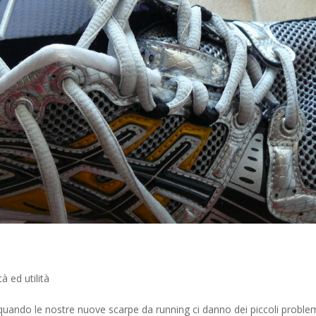
tà ed utilità
 quando le nostre nuove scarpe da running ci danno dei piccoli problem