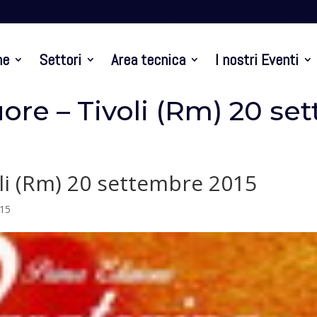
Presentazione
Criterium Ciclismo
At
ne
Settori
Area tecnica
I nostri Eventi
uore – Tivoli (Rm) 20 se
oli (Rm) 20 settembre 2015
015