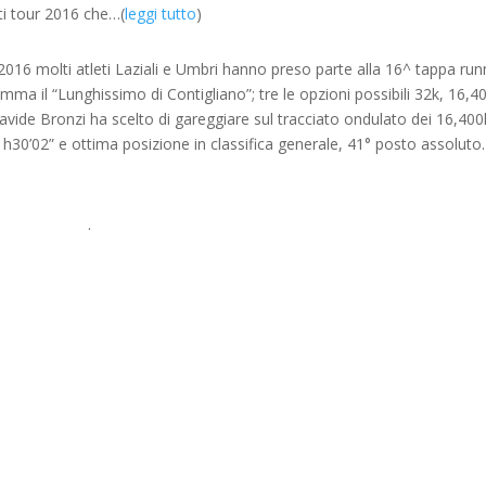
ti tour 2016 che…(
leggi tutto
)
2016 molti atleti Laziali e Umbri hanno preso parte alla 16^ tappa run
a il “Lunghissimo di Contigliano”; tre le opzioni possibili 32k, 16,4
avide Bronzi ha scelto di gareggiare sul tracciato ondulato dei 16,400
30’02” e ottima posizione in classifica generale, 41° posto assoluto.
.