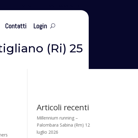
leti
Eventi
Tesseramento
Contatti
Login
igliano (Ri) 25
Articoli recenti
Millennium running –
Palombara Sabina (Rm) 12
luglio 2026
ners