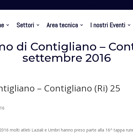
Presentazione
Criterium Ciclismo
At
ne
Settori
Area tecnica
I nostri Eventi
mo di Contigliano – Cont
settembre 2016
tigliano – Contigliano (Ri) 25
016
2016 molti atleti Laziali e Umbri hanno preso parte alla 16^ tappa run