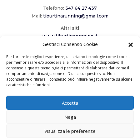
Telefono:
347 64 27 437
Mail:
tiburtinarunning@gmail.com
Altri siti
www.tiburtinarunning.it
Gestisci Consenso Cookie
www.corriladuecomuni.it
www.corriamoalcavaliere.it
Per fornire le migliori esperienze, utilizziamo tecnologie come i cookie
per memorizzare e/o accedere alle informazioni del dispositivo. Il
consenso a queste tecnologie ci permetterà di elaborare dati come il
Seguici
comportamento di navigazione o ID unici su questo sito. Non
acconsentire o ritirare il consenso può influire negativamente su alcune
caratteristiche e funzioni.
Accetta
Copyright 2023 – ASD Tiburtina Running
Nega
Roma –
Privacy Policy
– Realizzato da
Visualizza le preferenze
Creabit