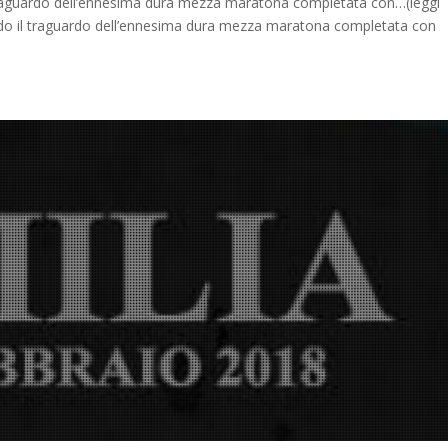
il traguardo dell’ennesima dura mezza maratona completata con…(leggi
iando il traguardo dell’ennesima dura mezza maratona completata con