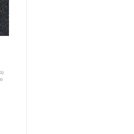
to)
to