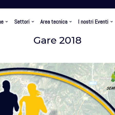
Presentazione
Criterium Ciclismo
At
ne
Settori
Area tecnica
I nostri Eventi
Gare 2018