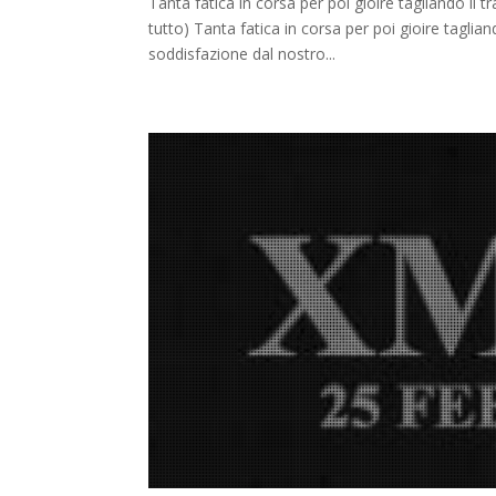
Tanta fatica in corsa per poi gioire tagliando 
tutto) Tanta fatica in corsa per poi gioire tagl
soddisfazione dal nostro...