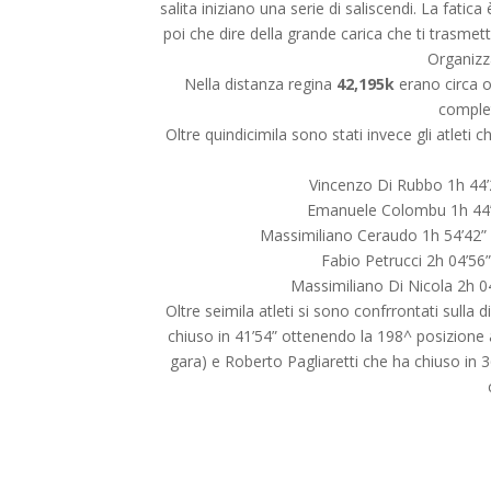
salita iniziano una serie di saliscendi. La fatic
poi che dire della grande carica che ti trasmet
Organizz
Nella distanza regina
42,195k
erano circa ot
complet
Oltre quindicimila sono stati invece gli atleti
Vincenzo Di Rubbo 1h 44’24
Emanuele Colombu 1h 44’33”
Massimiliano Ceraudo 1h 54’42” n
Fabio Petrucci 2h 04’56” 
Massimiliano Di Nicola 2h 04’
Oltre seimila atleti si sono confrrontati sulla 
chiuso in 41’54” ottenendo la 198^ posizione as
gara) e Roberto Pagliaretti che ha chiuso in 3