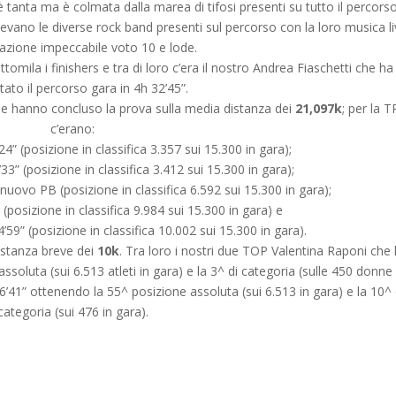
a è tanta ma è colmata dalla marea di tifosi presenti su tutto il percorso
tevano le diverse rock band presenti sul percorso con la loro musica li
azione impeccabile voto 10 e lode.
tomila i finishers e tra di loro c’era il nostro Andrea Fiaschetti che ha
ato il percorso gara in 4h 32’45”.
 che hanno concluso la prova sulla media distanza dei
21,097k
; per la 
c’erano:
” (posizione in classifica 3.357 sui 15.300 in gara);
 (posizione in classifica 3.412 sui 15.300 in gara);
uovo PB (posizione in classifica 6.592 sui 15.300 in gara);
(posizione in classifica 9.984 sui 15.300 in gara) e
59” (posizione in classifica 10.002 sui 15.300 in gara).
distanza breve dei
10k
. Tra loro i nostri due TOP Valentina Raponi che
soluta (sui 6.513 atleti in gara) e la 3^ di categoria (sulle 450 donne 
6’41” ottenendo la 55^ posizione assoluta (sui 6.513 in gara) e la 10^ 
categoria (sui 476 in gara).