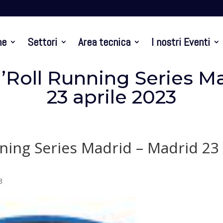
Presentazione
Criterium Ciclismo
At
ne
Settori
Area tecnica
I nostri Eventi
’Roll Running Series M
23 aprile 2023
nning Series Madrid – Madrid 23
3