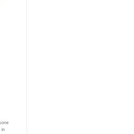
rsone
 in