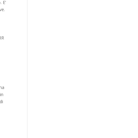
. E’
ve.
TRR
 ha
in
di