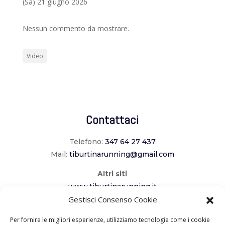
(Sa) 21 giugno 2026
Nessun commento da mostrare.
Video
Contattaci
Telefono:
347 64 27 437
Mail:
tiburtinarunning@gmail.com
Altri siti
www.tiburtinarunning.it
Gestisci Consenso Cookie
www.corriladuecomuni.it
www.corriamoalcavaliere.it
Per fornire le migliori esperienze, utilizziamo tecnologie come i cookie