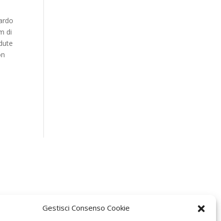
cardo
m di
dute
on
Gestisci Consenso Cookie