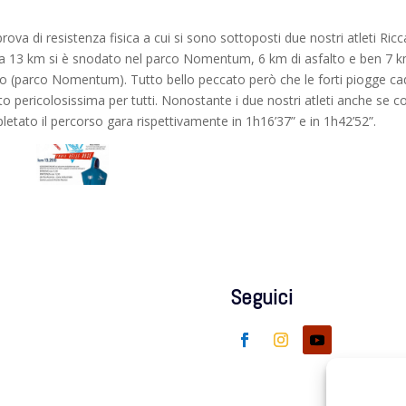
rova di resistenza fisica a cui si sono sottoposti due nostri atleti Ric
irca 13 km si è snodato nel parco Nomentum, 6 km di asfalto e ben 7 k
sco (parco Nomentum). Tutto bello peccato però che le forti piogge ca
to pericolosissima per tutti. Nonostante i due nostri atleti anche se c
etato il percorso gara rispettivamente in 1h16’37” e in 1h42’52”.
Seguici