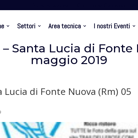
Presentazione
Criterium Ciclismo
At
ne
Settori
Area tecnica
I nostri Eventi
se – Santa Lucia di Font
maggio 2019
ta Lucia di Fonte Nuova (Rm) 05
9