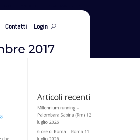
leti
Eventi
Tesseramento
Contatti
Login
mbre 2017
Articoli recenti
Millennium running –
Palombara Sabina (Rm) 12
gi
luglio 2026
6 ore di Roma – Roma 11
e che
luglio 2026