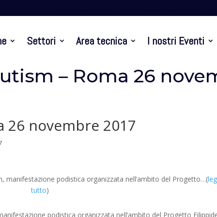
Presentazione
Criterium Ciclismo
At
ne
Settori
Area tecnica
I nostri Eventi
autism – Roma 26 nove
a 26 novembre 2017
7
m, manifestazione podistica organizzata nell’ambito del Progetto…(
leg
tutto
)
manifestazione podistica organizzata nell’ambito del Progetto Filippid