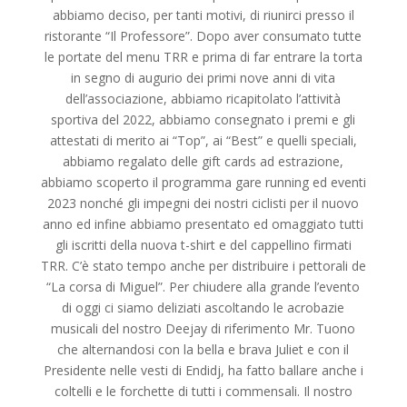
abbiamo deciso, per tanti motivi, di riunirci presso il
ristorante “Il Professore”. Dopo aver consumato tutte
le portate del menu TRR e prima di far entrare la torta
in segno di augurio dei primi nove anni di vita
dell’associazione, abbiamo ricapitolato l’attività
sportiva del 2022, abbiamo consegnato i premi e gli
attestati di merito ai “Top”, ai “Best” e quelli speciali,
abbiamo regalato delle gift cards ad estrazione,
abbiamo scoperto il programma gare running ed eventi
2023 nonché gli impegni dei nostri ciclisti per il nuovo
anno ed infine abbiamo presentato ed omaggiato tutti
gli iscritti della nuova t-shirt e del cappellino firmati
TRR. C’è stato tempo anche per distribuire i pettorali de
“La corsa di Miguel”. Per chiudere alla grande l’evento
di oggi ci siamo deliziati ascoltando le acrobazie
musicali del nostro Deejay di riferimento Mr. Tuono
che alternandosi con la bella e brava Juliet e con il
Presidente nelle vesti di Endidj, ha fatto ballare anche i
coltelli e le forchette di tutti i commensali. Il nostro