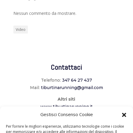
Nessun commento da mostrare.
Video
Contattaci
Telefono:
347 64 27 437
Mail:
tiburtinarunning@gmail.com
Altri siti
www.tiburtinarunning.it
www.corriladuecomuni.it
Gestisci Consenso Cookie
www.corriamoalcavaliere.it
Per fornire le migliori esperienze, utilizziamo tecnologie come i cookie
per memorizzare e/o accedere alle informazioni del dispositivo. Il