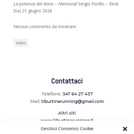
La potenza del dono – Memorial Sergio Fiorillo – Eboli
(Sa) 21 giugno 2026
Nessun commento da mostrare.
Video
Contattaci
Telefono:
347 64 27 437
Mail:
tiburtinarunning@gmail.com
Altri siti
www.tiburtinarunning.it
Gestisci Consenso Cookie
www.corriladuecomuni.it