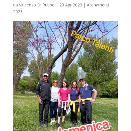
da
Vincenzo Di Rubbo
|
23 Apr 2023
|
Allenamenti
2023