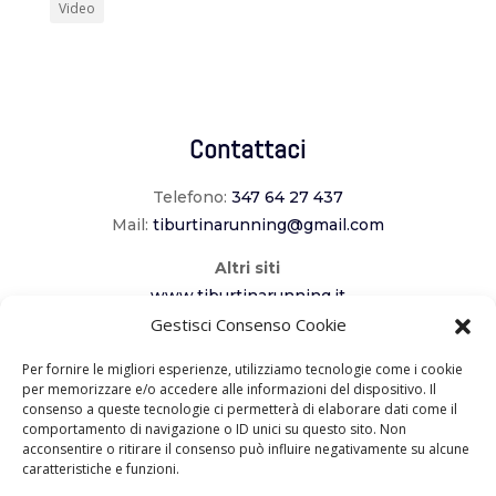
Video
Contattaci
Telefono:
347 64 27 437
Mail:
tiburtinarunning@gmail.com
Altri siti
www.tiburtinarunning.it
Gestisci Consenso Cookie
www.corriladuecomuni.it
www.corriamoalcavaliere.it
Per fornire le migliori esperienze, utilizziamo tecnologie come i cookie
per memorizzare e/o accedere alle informazioni del dispositivo. Il
consenso a queste tecnologie ci permetterà di elaborare dati come il
Seguici
comportamento di navigazione o ID unici su questo sito. Non
acconsentire o ritirare il consenso può influire negativamente su alcune
caratteristiche e funzioni.