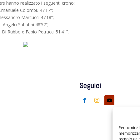
ers hanno realizzato i seguenti crono:
Emanuele Colombu 47’17”;
lessandro Marcucci 47’18”;
Angelo Sabatini 48’57”;
 Di Rubbo e Fabio Petrucci 51’41”.
Seguici
Per fornire 
memorizzare
tecnologie 