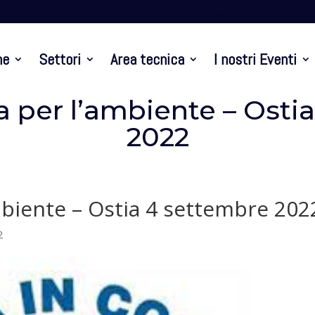
Presentazione
Criterium Ciclismo
At
ne
Settori
Area tecnica
I nostri Eventi
sa per l’ambiente – Osti
2022
ambiente – Ostia 4 settembre 202
2