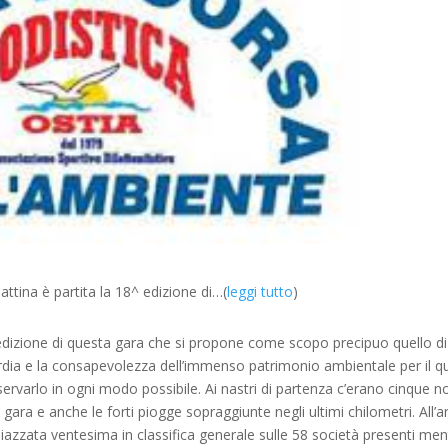
attina è partita la 18^ edizione di…(
leggi tutto
)
^ edizione di questa gara che si propone come scopo precipuo quello di
rdia e la consapevolezza dell’immenso patrimonio ambientale per il q
servarlo in ogni modo possibile. Ai nastri di partenza c’erano cinque no
ara e anche le forti piogge sopraggiunte negli ultimi chilometri. All’ar
 piazzata ventesima in classifica generale sulle 58 società presenti ment