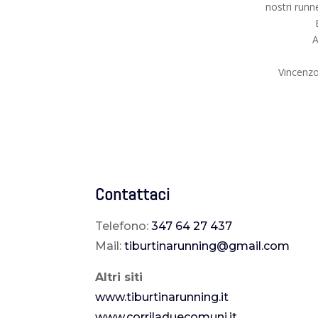
nostri runn
A
Vincenzo
Contattaci
Telefono:
347 64 27 437
Mail:
tiburtinarunning@gmail.com
Altri siti
www.tiburtinarunning.it
www.corriladuecomuni.it