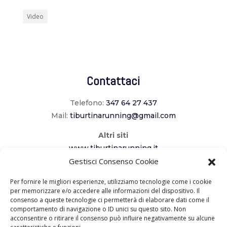
Video
Contattaci
Telefono:
347 64 27 437
Mail:
tiburtinarunning@gmail.com
Altri siti
www.tiburtinarunning.it
Gestisci Consenso Cookie
www.corriladuecomuni.it
www.corriamoalcavaliere.it
Per fornire le migliori esperienze, utilizziamo tecnologie come i cookie
per memorizzare e/o accedere alle informazioni del dispositivo. Il
consenso a queste tecnologie ci permetterà di elaborare dati come il
Seguici
comportamento di navigazione o ID unici su questo sito. Non
acconsentire o ritirare il consenso può influire negativamente su alcune