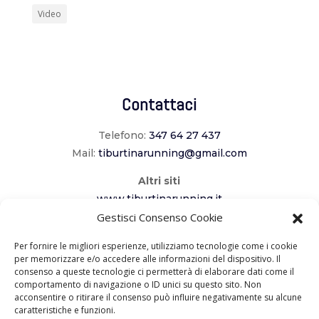
Video
Contattaci
Telefono:
347 64 27 437
Mail:
tiburtinarunning@gmail.com
Altri siti
www.tiburtinarunning.it
Gestisci Consenso Cookie
www.corriladuecomuni.it
www.corriamoalcavaliere.it
Per fornire le migliori esperienze, utilizziamo tecnologie come i cookie
per memorizzare e/o accedere alle informazioni del dispositivo. Il
consenso a queste tecnologie ci permetterà di elaborare dati come il
Seguici
comportamento di navigazione o ID unici su questo sito. Non
acconsentire o ritirare il consenso può influire negativamente su alcune
caratteristiche e funzioni.