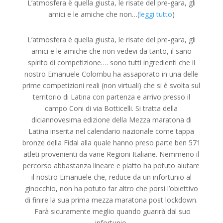
L’atmosfera è quella giusta, le risate del pre-gara, gli
amici e le amiche che non…(
leggi tutto
)
L’atmosfera è quella giusta, le risate del pre-gara, gli
amici e le amiche che non vedevi da tanto, il sano
spirito di competizione…. sono tutti ingredienti che il
nostro Emanuele Colombu ha assaporato in una delle
prime competizioni reali (non virtuali) che si è svolta sul
territorio di Latina con partenza e arrivo presso il
campo Coni di via Botticelli. Si tratta della
diciannovesima edizione della Mezza maratona di
Latina inserita nel calendario nazionale come tappa
bronze della Fidal alla quale hanno preso parte ben 571
atleti provenienti da varie Regioni Italiane. Nemmeno il
percorso abbastanza lineare e piatto ha potuto aiutare
il nostro Emanuele che, reduce da un infortunio al
ginocchio, non ha potuto far altro che porsi l’obiettivo
di finire la sua prima mezza maratona post lockdown.
Farà sicuramente meglio quando guarirà dal suo
infortunio.