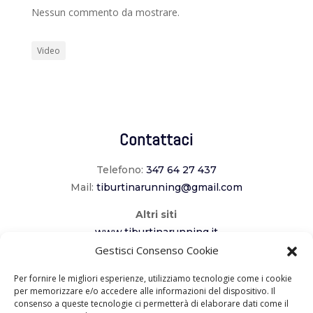
Nessun commento da mostrare.
Video
Contattaci
Telefono:
347 64 27 437
Mail:
tiburtinarunning@gmail.com
Altri siti
www.tiburtinarunning.it
www.corriladuecomuni.it
Gestisci Consenso Cookie
www.corriamoalcavaliere.it
Per fornire le migliori esperienze, utilizziamo tecnologie come i cookie
per memorizzare e/o accedere alle informazioni del dispositivo. Il
consenso a queste tecnologie ci permetterà di elaborare dati come il
Seguici