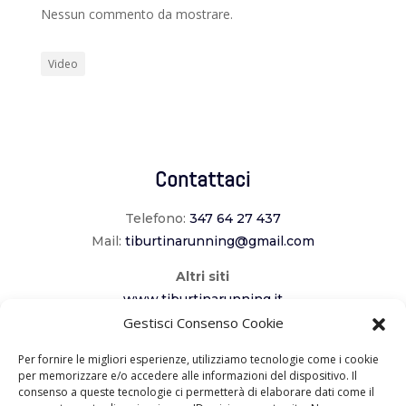
Nessun commento da mostrare.
Video
Contattaci
Telefono:
347 64 27 437
Mail:
tiburtinarunning@gmail.com
Altri siti
www.tiburtinarunning.it
www.corriladuecomuni.it
Gestisci Consenso Cookie
www.corriamoalcavaliere.it
Per fornire le migliori esperienze, utilizziamo tecnologie come i cookie
per memorizzare e/o accedere alle informazioni del dispositivo. Il
consenso a queste tecnologie ci permetterà di elaborare dati come il
Seguici