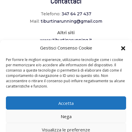
Contattaci
Telefono:
347 64 27 437
Mail:
tiburtinarunning@gmail.com
Altri siti
www.tiburtinarunning.it
www.corriladuecomuni.it
Gestisci Consenso Cookie
www.corriamoalcavaliere.it
Per fornire le migliori esperienze, utilizziamo tecnologie come i cookie
per memorizzare e/o accedere alle informazioni del dispositivo. Il
consenso a queste tecnologie ci permetterà di elaborare dati come il
Seguici
comportamento di navigazione o ID unici su questo sito. Non
acconsentire o ritirare il consenso può influire negativamente su alcune
caratteristiche e funzioni.
Accetta
Copyright 2023 – ASD Tiburtina Running
Nega
Roma –
Privacy Policy
– Realizzato da
Visualizza le preferenze
Creabit