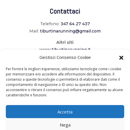
Contattaci
Telefono:
347 64 27 437
Mail:
tiburtinarunning@gmail.com
Altri siti
www.tiburtinarunning.it
www.corriladuecomuni.it
Gestisci Consenso Cookie
www.corriamoalcavaliere.it
Per fornire le migliori esperienze, utilizziamo tecnologie come i cookie
per memorizzare e/o accedere alle informazioni del dispositivo. Il
consenso a queste tecnologie ci permetterà di elaborare dati come il
Seguici
comportamento di navigazione o ID unici su questo sito. Non
acconsentire o ritirare il consenso può influire negativamente su alcune
caratteristiche e funzioni.
Accetta
Copyright 2023 – ASD Tiburtina Running
Nega