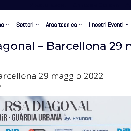
Presentazione
Criterium Ciclismo
At
ne
Settori
Area tecnica
I nostri Eventi
iagonal – Barcellona 29
Barcellona 29 maggio 2022
2