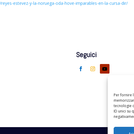
9/reyes-estevez-y-la-noruega-oda-hove-imparables-en-la-cursa-dir/
Seguici
Per fornire 
memorizzare
tecnologie 
ID unici su 
negativament
Ac