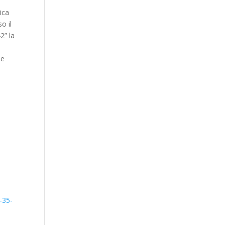
ica
o il
2” la
he
-35-