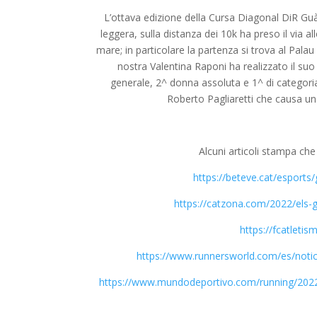
L’ottava edizione della Cursa Diagonal DiR Guà
leggera, sulla distanza dei 10k ha preso il via a
mare; in particolare la partenza si trova al Palau
nostra Valentina Raponi ha realizzato il suo
generale, 2^ donna assoluta e 1^ di categori
Roberto Pagliaretti che causa un 
Alcuni articoli stampa che
https://beteve.cat/esports
https://catzona.com/2022/els-
https://fcatletis
https://www.runnersworld.com/es/noti
https://www.mundodeportivo.com/running/202