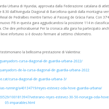
rdia Urbana di Hyundai, approvata dalla Federazione catalana di atlet
lle 8.30 dall’Avinguda Diagonal di Barcellona quindi dalla montagna vers
 Reial de Pedralbes mentre l’arrivo al Passeig de Gràcia Faria. Con 37’4
 nuovo PB in questa gara aggiudicandosi la posizione 114 in classifica
a. Che dire ¡enhorabuena! Per la cronaca alla gara ha partecipato anc
lieve infortunio si è dovuto fermare al settimo chilometro.
 testimoniano la bellissima prestazione di Valentina:
/guanyadors-cursa-diagonal-dir-guardia-urbana-2022/
guanyadors-de-la-cursa-diagonal-dir-guardia-urbana-2022
me.cat/cursa-diagonal-dir-guardia-urbana-3/
cias-running/a40134719/reyes-estevez-oda-hove-guardia-urbana/
20529/1001813947/veterano-reyes-estevez-30-50-noruega-oda-hove
05-imparables.html