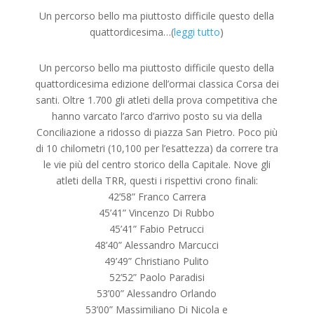
Un percorso bello ma piuttosto difficile questo della
quattordicesima…(
leggi tutto
)
Un percorso bello ma piuttosto difficile questo della
quattordicesima edizione dell’ormai classica Corsa dei
santi. Oltre 1.700 gli atleti della prova competitiva che
hanno varcato l’arco d’arrivo posto su via della
Conciliazione a ridosso di piazza San Pietro. Poco più
di 10 chilometri (10,100 per l’esattezza) da correre tra
le vie più del centro storico della Capitale. Nove gli
atleti della TRR, questi i rispettivi crono finali:
42’58” Franco Carrera
45’41” Vincenzo Di Rubbo
45’41” Fabio Petrucci
48’40” Alessandro Marcucci
49’49” Christiano Pulito
52’52” Paolo Paradisi
53’00” Alessandro Orlando
53’00” Massimiliano Di Nicola e