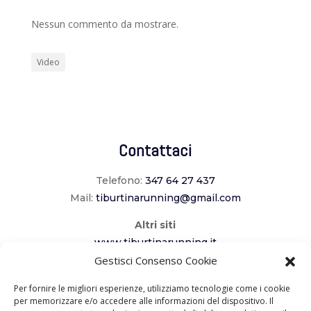
Nessun commento da mostrare.
Video
Contattaci
Telefono:
347 64 27 437
Mail:
tiburtinarunning@gmail.com
Altri siti
www.tiburtinarunning.it
www.corriladuecomuni.it
Gestisci Consenso Cookie
www.corriamoalcavaliere.it
Per fornire le migliori esperienze, utilizziamo tecnologie come i cookie
per memorizzare e/o accedere alle informazioni del dispositivo. Il