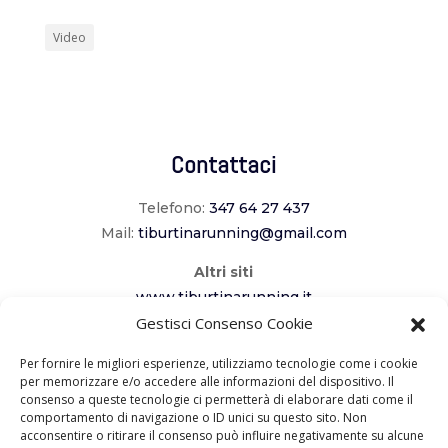
Video
Contattaci
Telefono:
347 64 27 437
Mail:
tiburtinarunning@gmail.com
Altri siti
www.tiburtinarunning.it
Gestisci Consenso Cookie
www.corriladuecomuni.it
www.corriamoalcavaliere.it
Per fornire le migliori esperienze, utilizziamo tecnologie come i cookie
per memorizzare e/o accedere alle informazioni del dispositivo. Il
consenso a queste tecnologie ci permetterà di elaborare dati come il
Seguici
comportamento di navigazione o ID unici su questo sito. Non
acconsentire o ritirare il consenso può influire negativamente su alcune