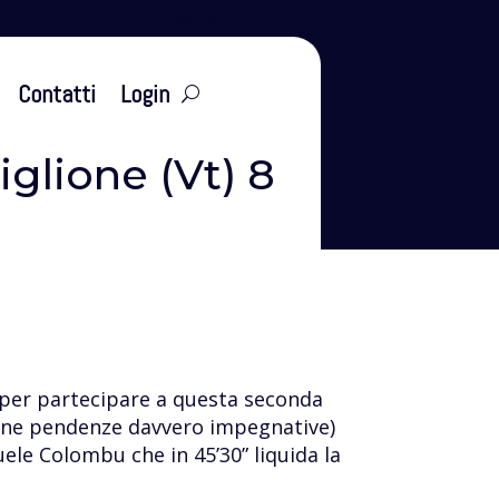
leti
Eventi
Tesseramento
Contatti
Login
glione (Vt) 8
e per partecipare a questa seconda
lcune pendenze davvero impegnative)
ele Colombu che in 45’30” liquida la