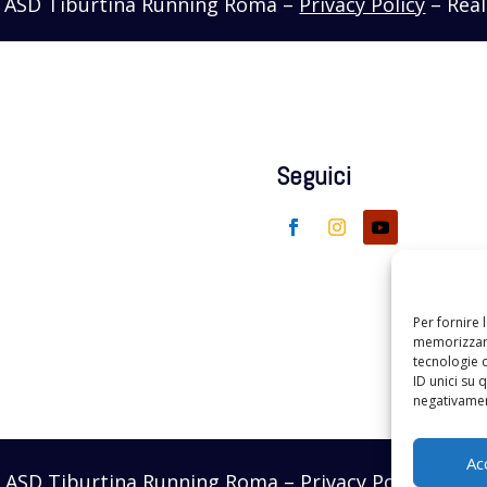
– ASD Tiburtina Running Roma –
Privacy Policy
– Real
Seguici
Per fornire 
memorizzare
tecnologie 
ID unici su 
negativament
Ac
– ASD Tiburtina Running Roma –
Privacy Policy
– Real