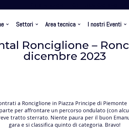
Presentazione
Criterium Ciclismo
At
ne
Settori
Area tecnica
I nostri Eventi
ntal Ronciglione – Ronci
dicembre 2023
ncontrati a Ronciglione in Piazza Principe di Piemont
si parte per affrontare un percorso ondulato (con a
reve tratto sterrato. Niente paura per il buon Emanu
gara e si classifica quinto di categoria. Bravo!