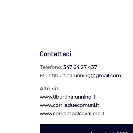
Contattaci
Telefono:
347 64 27 437
Mail:
tiburtinarunning@gmail.com
Altri siti
www.tiburtinarunning.it
www.corriladuecomuni.it
www.corriamoalcavaliere.it