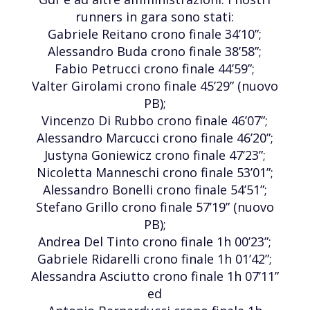
runners in gara sono stati:
Gabriele Reitano crono finale 34’10”;
Alessandro Buda crono finale 38’58”;
Fabio Petrucci crono finale 44’59”;
Valter Girolami crono finale 45’29” (nuovo
PB);
Vincenzo Di Rubbo crono finale 46’07”;
Alessandro Marcucci crono finale 46’20”;
Justyna Goniewicz crono finale 47’23”;
Nicoletta Manneschi crono finale 53’01”;
Alessandro Bonelli crono finale 54’51”;
Stefano Grillo crono finale 57’19” (nuovo
PB);
Andrea Del Tinto crono finale 1h 00’23”;
Gabriele Ridarelli crono finale 1h 01’42”;
Alessandra Asciutto crono finale 1h 07’11”
ed