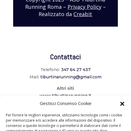
Running Roma –
Privacy Policy
–
Realizzato da
Creabit
Contattaci
Telefono:
347 64 27 437
Mail:
tiburtinarunning@gmail.com
Altri siti
www.tiburtinarunning.it
www.corriladuecomuni.it
Gestisci Consenso Cookie
www.corriamoalcavaliere.it
Per fornire le migliori esperienze, utilizziamo tecnologie come i cookie
per memorizzare e/o accedere alle informazioni del dispositivo. Il
consenso a queste tecnologie ci permetterà di elaborare dati come il
Seguici
comportamento di navigazione o ID unici su questo sito. Non