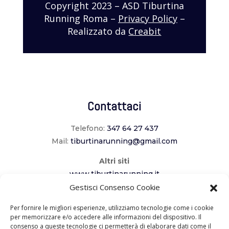
Copyright 2023 – ASD Tiburtina
Running Roma –
Privacy Policy
–
Realizzato da
Creabit
Contattaci
Telefono:
347 64 27 437
Mail:
tiburtinarunning@gmail.com
Altri siti
www.tiburtinarunning.it
www.corriladuecomuni.it
Gestisci Consenso Cookie
www.corriamoalcavaliere.it
Per fornire le migliori esperienze, utilizziamo tecnologie come i cookie
per memorizzare e/o accedere alle informazioni del dispositivo. Il
consenso a queste tecnologie ci permetterà di elaborare dati come il