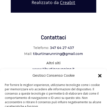
Realizzato da
Creabit
Contattaci
Telefono:
347 64 27 437
Mail:
tiburtinarunning@gmail.com
Altri siti
www.tiburtinarunning.it
www.corriladuecomuni.it
Gestisci Consenso Cookie
www.corriamoalcavaliere.it
Per fornire le migliori esperienze, utilizziamo tecnologie come i cookie
per memorizzare e/o accedere alle informazioni del dispositivo. Il
consenso a queste tecnologie ci permetterà di elaborare dati come il
Seguici
comportamento di navigazione o ID unici su questo sito. Non
acconsentire o ritirare il consenso può influire negativamente su alcune
caratteristiche e funzioni.