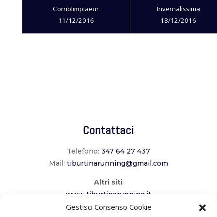
Corriolimpiaeur
Invernalissima
11/12/2016
18/12/2016
Contattaci
Telefono:
347 64 27 437
Mail:
tiburtinarunning@gmail.com
Altri siti
www.tiburtinarunning.it
www.corriladuecomuni.it
Gestisci Consenso Cookie