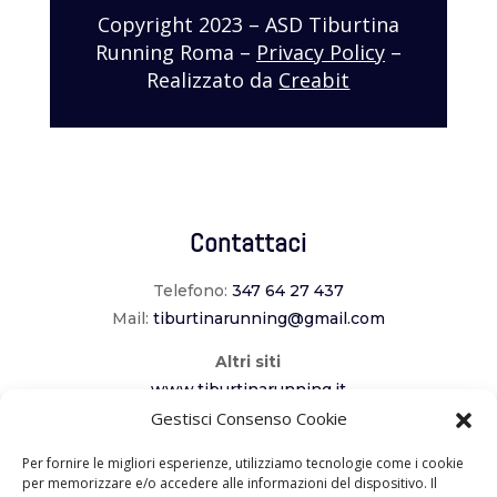
Copyright 2023 – ASD Tiburtina
Running Roma –
Privacy Policy
–
Realizzato da
Creabit
Contattaci
Telefono:
347 64 27 437
Mail:
tiburtinarunning@gmail.com
Altri siti
www.tiburtinarunning.it
www.corriladuecomuni.it
Gestisci Consenso Cookie
www.corriamoalcavaliere.it
Per fornire le migliori esperienze, utilizziamo tecnologie come i cookie
per memorizzare e/o accedere alle informazioni del dispositivo. Il