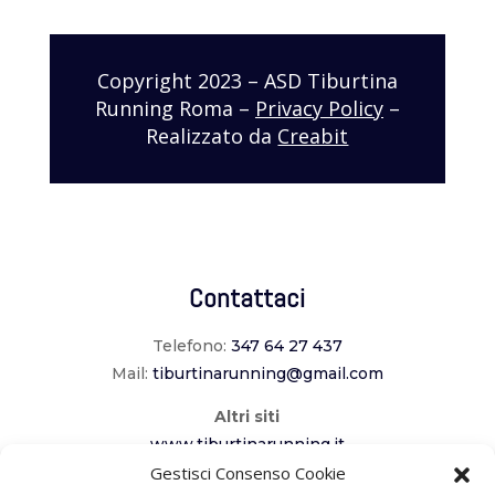
Copyright 2023 – ASD Tiburtina
Running Roma –
Privacy Policy
–
Realizzato da
Creabit
Contattaci
Telefono:
347 64 27 437
Mail:
tiburtinarunning@gmail.com
Altri siti
www.tiburtinarunning.it
www.corriladuecomuni.it
Gestisci Consenso Cookie