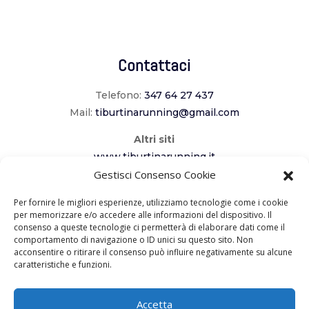
Contattaci
Telefono:
347 64 27 437
Mail:
tiburtinarunning@gmail.com
Altri siti
www.tiburtinarunning.it
www.corriladuecomuni.it
Gestisci Consenso Cookie
www.corriamoalcavaliere.it
Per fornire le migliori esperienze, utilizziamo tecnologie come i cookie
per memorizzare e/o accedere alle informazioni del dispositivo. Il
consenso a queste tecnologie ci permetterà di elaborare dati come il
Seguici
comportamento di navigazione o ID unici su questo sito. Non
acconsentire o ritirare il consenso può influire negativamente su alcune
caratteristiche e funzioni.
Accetta