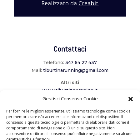
Realizzato da
Creabit
Contattaci
Telefono:
347 64 27 437
Mail:
tiburtinarunning@gmail.com
Altri siti
www.tiburtinarunning.it
www.corriladuecomuni.it
Gestisci Consenso Cookie
www.corriamoalcavaliere.it
Per fornire le migliori esperienze, utilizziamo tecnologie come i cookie
per memorizzare e/o accedere alle informazioni del dispositivo. Il
consenso a queste tecnologie ci permetterà di elaborare dati come il
Seguici
comportamento di navigazione o ID unici su questo sito. Non
acconsentire o ritirare il consenso può influire negativamente su alcune
caratteristiche e funzioni.