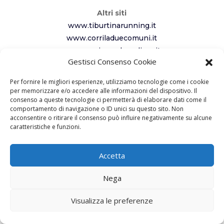
Altri siti
www.tiburtinarunning.it
www.corriladuecomuni.it
www.corriamoalcavaliere.it
Gestisci Consenso Cookie
Seguici
Per fornire le migliori esperienze, utilizziamo tecnologie come i cookie
per memorizzare e/o accedere alle informazioni del dispositivo. Il
consenso a queste tecnologie ci permetterà di elaborare dati come il
comportamento di navigazione o ID unici su questo sito. Non
acconsentire o ritirare il consenso può influire negativamente su alcune
caratteristiche e funzioni.
Copyright 2023 – ASD Tiburtina Running
Accetta
Roma –
Privacy Policy
– Realizzato da
Nega
Creabit
Visualizza le preferenze