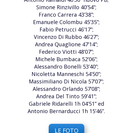
Simone Rinzivillo 40’54”;
Franco Carrera 43’38”;
Emanuele Colombu 45’35”;
Fabio Petrucci 46’17”;
Vincenzo Di Rubbo 46’27”;
Andrea Quaglione 47’14”;
Federico Viotti 48’07”;
Michele Bumbaca 52’06”;
Alessandro Bonelli 53’40”;
Nicoletta Manneschi 54’50”;
Massimiliano Di Nicola 57’07”;
Alessandro Orlando 57’08”;
Andrea Del Tinto 59’41”;
Gabriele Ridarelli 1h 04’51” ed
Antonio Bernarducci 1h 15’46”.
LE FOTO