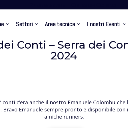
Presentazione
Criterium Ciclismo
At
ne
Settori
Area tecnica
I nostri Eventi
dei Conti – Serra dei Con
2024
 de’ conti c’era anche il nostro Emanuele Colombu che
. Bravo Emanuele sempre pronto e disponibile con i 
amiche runners.