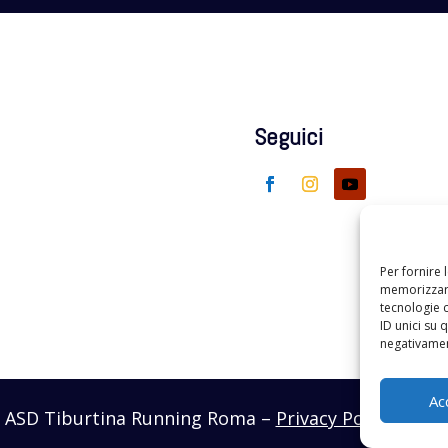
Seguici
Per fornire 
memorizzare
tecnologie 
ID unici su 
negativament
Ac
– ASD Tiburtina Running Roma –
Privacy Policy
– Real